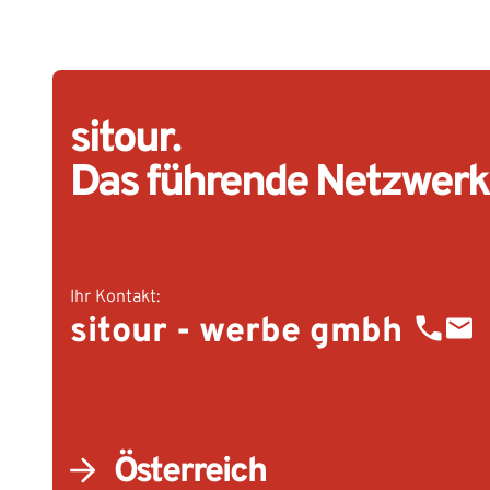
chland
reich
reich
blik
orra
akei
weiz
lien
sitour.
Das führende Netzwerk
Ihr Kontakt:
sitour - werbe gmbh
Österreich