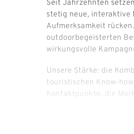
Seit Jahrzehnten setze
stetig neue, interaktiv
Aufmerksamkeit rücken. 
outdoorbegeisterten Bes
wirkungsvolle Kampagn
Unsere Stärke: die Komb
touristischen Know-how
Kontaktpunkte, die Mar
nien
chische
/