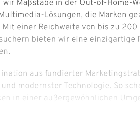
n wir Maßstäbe in der Out-of-Home-
e Multimedia-Lösungen, die Marken gez
Mit einer Reichweite von bis zu 200 
uchern bieten wir eine einzigartige P
en.
ination aus fundierter Marketingstra
 und modernster Technologie. So scha
ken in einer außergewöhnlichen Umg