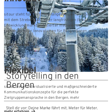
sitour steht für jahrzehntelanges Know-how kombiniert
mit dem Streben nach einer langfristigen (Weiter-)
Entwicklung marktorientierter medialer und
technologischer Innovationen für Bergregionen.
mehr
mehr erfahren
Flexibel
Storytelling in den
Bergen
sitour bietet individualisierte und maßgeschneiderte
Kommunikationskonzepte für die perfekte
Zielgruppenansprache in den Bergen.
mehr
Stell dir vor: Deine Marke fährt mit. Meter für Meter.
mehr erfahren