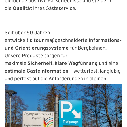
bleibende positive Parkerlebnisse und steigern
die
Qualität
ihres Gästeservice.
Seit über 50 Jahren
entwickelt
sitour
maßgeschneiderte
Informations-
und Orientierungssysteme
für Bergbahnen.
Unsere Produkte sorgen für
maximale
Sicherheit
,
klare Wegführung
und eine
optimale Gästeinformation
– wetterfest, langlebig
und perfekt auf die Anforderungen in alpinen
Regionen abgestimmt. sitour –
Innovative
Lösungen für Bergbahn.