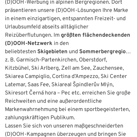
(D)OOH-Werbung in alpinen Bergregionen. Dort
präsentieren unsere (D)OOH-Lösungen Ihre Marke
in einem einzigartigen, entspannten Freizeit- und
Urlaubsumfeld abseits alltäglicher
Reizüberflutungen. Im
größten flächendeckenden
(D)OOH-Netzwerk
in den
beliebtesten
Skigebieten
und
Sommerbergregionen
z. B. Garmisch-Partenkirchen, Oberstdorf,
Kitzbühel, Ski Arlberg, Zell am See, Zauchensee,
Skiarea Campiglio, Cortina d’Ampezzo, Ski Center
Latemar, Saas Fee, Skiareal Špindlerův Mlýn,
Skiresort Černá hora – Pec etc. erreichen Sie große
Reichweiten und eine außerordentliche
Markenwahrnehmung bei einem sportbegeisterten,
zahlungskräftigen Publikum.
Lassen Sie sich von unseren maßgeschneiderten
(D)OOH-Kampagnen überzeugen und bringen Sie